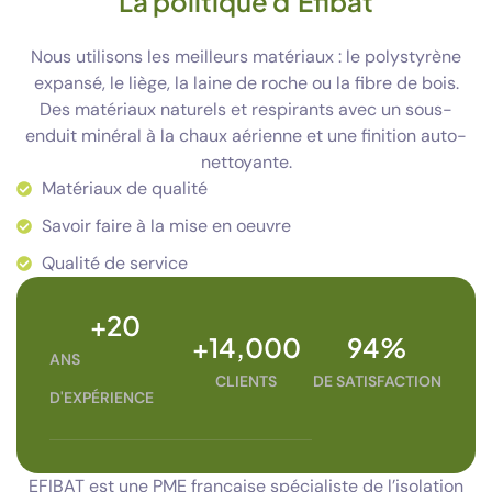
La politique d'Efibat
Nous utilisons les meilleurs matériaux : le polystyrène
expansé, le liège, la laine de roche ou la fibre de bois.
Des matériaux naturels et respirants avec un sous-
enduit minéral à la chaux aérienne et une finition auto-
nettoyante.
Matériaux de qualité
Savoir faire à la mise en oeuvre
Qualité de service
+
20
+
14,000
94
%
ANS
CLIENTS
DE SATISFACTION
D'EXPÉRIENCE
EFIBAT est une PME française spécialiste de l’isolation