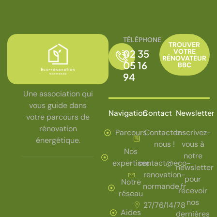
TÉLÉPHONE
TROUVER
VOTRE
02 35
RÉNOVATEUR
05 16
BBC
94
Une association qui
vous guide dans
Navigation
Contact
Newsletter
votre parcours de
rénovation
Parcours
Contactez-
Inscrivez-
énergétique.
nous !
vous à
Nos
notre
expertises
contact@eco-
newsletter
renovation-
pour
Notre
normande.fr
recevoir
réseau
nos
27/76/14/78
Aides
dernières