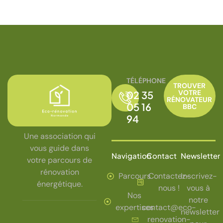
TÉLÉPHONE
TROUVER
VOTRE
02 35
RÉNOVATEUR
05 16
BBC
94
Une association qui
vous guide dans
Navigation
Contact
Newsletter
votre parcours de
rénovation
Parcours
Contactez-
Inscrivez-
énergétique.
nous !
vous à
Nos
notre
expertises
contact@eco-
newsletter
renovation-